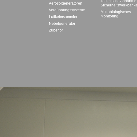
Technische Abnahme
Aerosolgeneratoren
Sicherheitswerkbänk
Verdünnungssysteme
Mikrobiologisches
Monitoring
Luftkeimsammler
Nebelgenerator
Zubehör